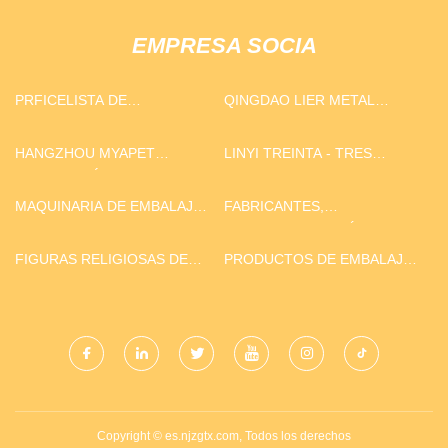
EMPRESA SOCIA
PRFICELISTA DE
QINGDAO LIER METAL
LAVAVAJILLAS
PRODUCTOS CO., LTD.
ULTRASÓNICOS
HANGZHOU MYAPET
LINYI TREINTA - TRES
TECNOLOGÍA CO ., LTD .
MADERA INDUSTRIA CO.,
LIMITADO.
MAQUINARIA DE EMBALAJE
FABRICANTES,
CO., LTD DE SHANGHAI
PROVEEDORES, FÁBRICA DE
WEILONG
RELOJES DESPERTADORES
FIGURAS RELIGIOSAS DE
PRODUCTOS DE EMBALAJE
PARLANTES - COTIZACIÓN
CERA PERSONALIZADAS
CO., LTD. DE DONGGUAN
PERSONALIZADA DE
POMALL
RELOJES DESPERTADORES
PARLANTES - CHAOWEI
Copyright © es.njzgtx.com, Todos los derechos