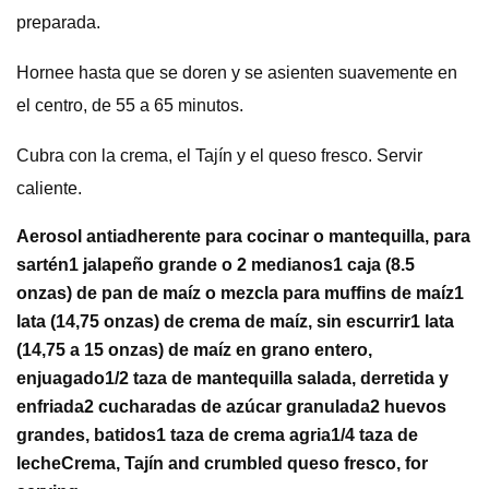
preparada.
Hornee hasta que se doren y se asienten suavemente en
el centro, de 55 a 65 minutos.
Cubra con la crema, el Tajín y el queso fresco. Servir
caliente.
Aerosol antiadherente para cocinar o mantequilla, para
sartén
1 jalapeño grande o 2 medianos
1 caja (8.5
onzas) de pan de maíz o mezcla para muffins de maíz
1
lata (14,75 onzas) de crema de maíz, sin escurrir
1 lata
(14,75 a 15 onzas) de maíz en grano entero,
enjuagado
1/2 taza de mantequilla salada, derretida y
enfriada
2 cucharadas de azúcar granulada
2 huevos
grandes, batidos
1 taza de crema agria
1/4 taza de
leche
Crema, Tajín and crumbled queso fresco, for